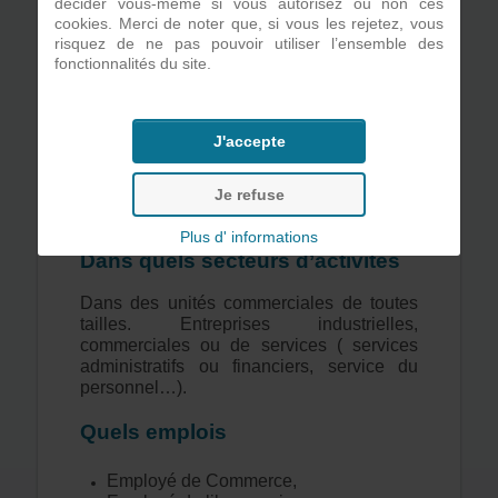
décider vous-même si vous autorisez ou non ces
cookies. Merci de noter que, si vous les rejetez, vous
risquez de ne pas pouvoir utiliser l’ensemble des
fonctionnalités du site.
J'accepte
Je refuse
Plus d' informations
Dans quels secteurs d’activités
Dans des unités commerciales de toutes
tailles. Entreprises industrielles,
commerciales ou de services ( services
administratifs ou financiers, service du
personnel…).
Quels emplois
Employé de Commerce,