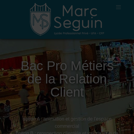
Bac Pro Métiers
de la Relation
Client
option A : animation et gestion de l'espace
commercial
option B : prospection clientèle et valorisation de