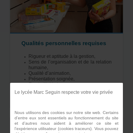
Qualités personnelles requises
Rigueur et aptitude à la gestion,
Sens de l’organisation et de la relation
humaine,
Qualité d’animation,
Présentation soignée,
Esprit d’initiative,
Esprit d’équipe.
Le lycée Marc Seguin respecte votre vie privée
Nous utilisons des cookies sur notre site web. Certains
d’entre eux sont essentiels au fonctionnement du site
et d’autres nous aident à améliorer ce site et
l’expérience utilisateur (cookies traceurs). Vous pouvez