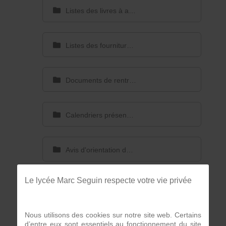
Listes des livres à acheter
Listes des fournitures à acheter
Documents de rentrée
Calendriers présences apprentissage
Avis d'orientation du médecin rentrée 2026
Le lycée Marc Seguin respecte votre vie privée
UNSS
Nous utilisons des cookies sur notre site web. Certains
Dossiers à télécharger
d’entre eux sont essentiels au fonctionnement du site