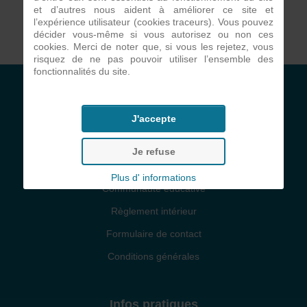
et d’autres nous aident à améliorer ce site et
l’expérience utilisateur (cookies traceurs). Vous pouvez
décider vous-même si vous autorisez ou non ces
cookies. Merci de noter que, si vous les rejetez, vous
risquez de ne pas pouvoir utiliser l’ensemble des
fonctionnalités du site.
Etablissement
J'accepte
Projet d'établissement
Je refuse
Projet pastoral
Plus d' informations
Communauté éducative
Règlement intérieur
Formulaire de contact
Conditions générales
Infos pratiques