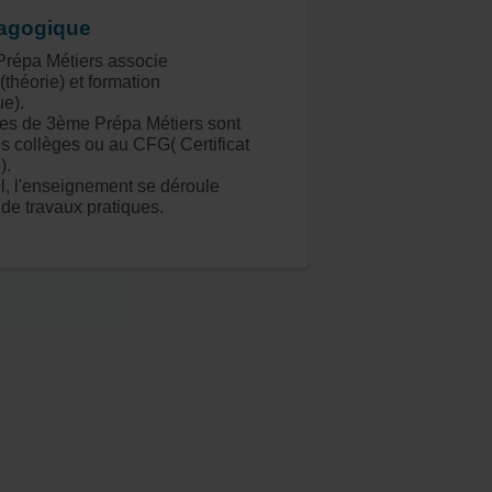
dagogique
Prépa Métiers associe
théorie) et formation
ue).
ves de 3ème Prépa Métiers sont
s collèges ou au CFG( Certificat
).
l, l'enseignement se déroule
 de travaux pratiques.