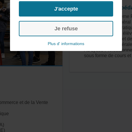
Organisation pé
J'accepte
La formation en 3ème 
enseignement général (
professionnelle (pratiq
Je refuse
En fin d’année les élè
présentés au Brevet de
Plus d' informations
de Formation Générale
Au Lycée Professionne
sous forme de cours et
mmerce et de la Vente
tique
A
)
E)