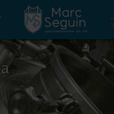
u
d
U
pa