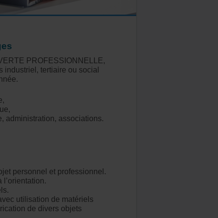
ges
OUVERTE PROFESSIONNELLE,
 industriel, tertiaire ou social
année.
e,
ue,
, administration, associations.
ojet personnel et professionnel.
l’orientation.
ls.
avec utilisation de matériels
rication de divers objets